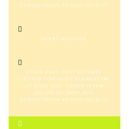
CONSECTETUR ADIPISCING ELIT.
ALERT MESSAGE
ETIAM EGET ORCI SIT AMET
LECTUS TINCIDUNT ELEMENTUM
UT EGET NISI. LOREM IPSUM
DOLOR SIT AMET NISI
CONSECTETUR ADIPISCING ELIT.