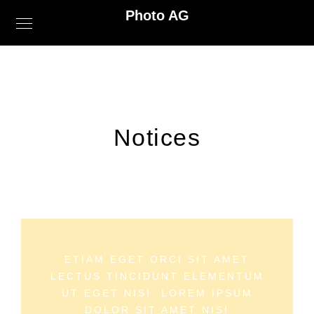
Photo AG
Notices
ETIAM EGET ORCI SIT AMET
LECTUS TINCIDUNT ELEMENTUM
UT EGET NISI. LOREM IPSUM
DOLOR SIT AMET NISI