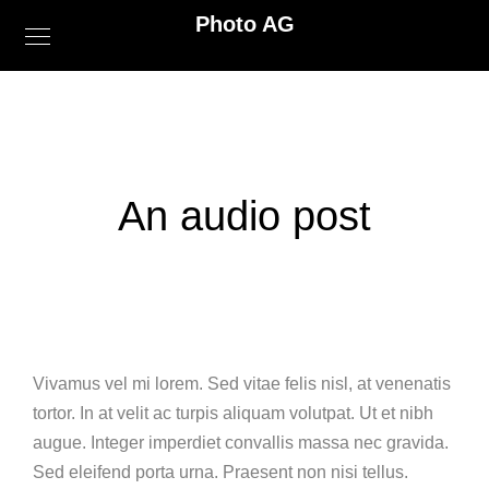
Photo AG
An audio post
Vivamus vel mi lorem. Sed vitae felis nisl, at venenatis
tortor. In at velit ac turpis aliquam volutpat. Ut et nibh
augue. Integer imperdiet convallis massa nec gravida.
Sed eleifend porta urna. Praesent non nisi tellus.